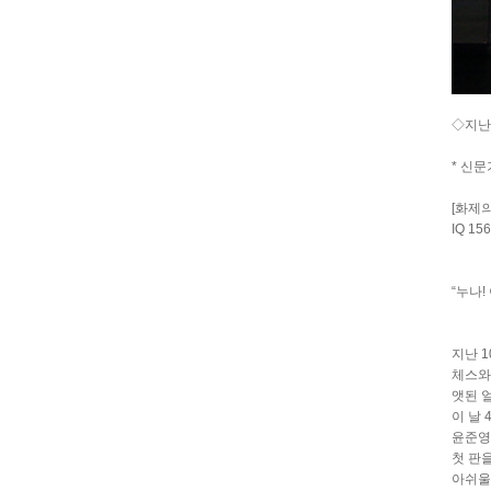
◇지난
* 신문
[화제의
IQ 1
“누나!
지난 
체스와 
앳된 
이 날
윤준영
첫 판
아쉬울