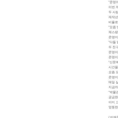
“준영이
이번 
두 사람
재작년 
비율로 
“요즘
체스랑
준영이
“다들
두 친구
준영이
준영이
“신문
시간을
요즘 
준영이
매일 실
지금까
“박물관
궁금한
이미 
엉뚱한
/ 이재