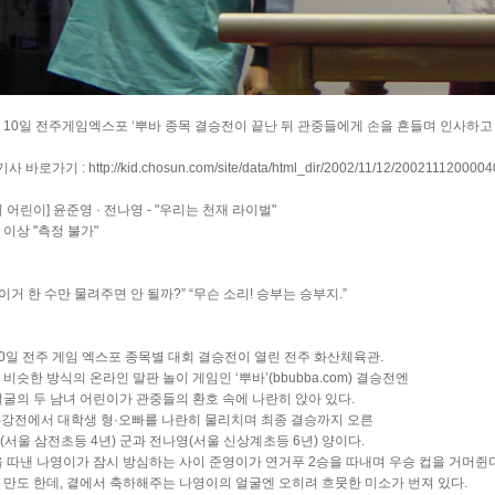
 10일 전주게임엑스포 ‘뿌바 종목 결승전이 끝난 뒤 관중들에게 손을 흔들며 인사하고 
기사 바로가기 :
http://kid.chosun.com/site/data/html_dir/2002/11/12/2002111200004
 어린이] 윤준영 · 전나영 - "우리는 천재 라이벌"
56 이상 "측정 불가"
 이거 한 수만 물려주면 안 될까?” “무슨 소리! 승부는 승부지.”
10일 전주 게임 엑스포 종목별 대회 결승전이 열린 전주 화산체육관.
비슷한 방식의 온라인 말판 놀이 게임인 ‘뿌바’(bbubba.com) 결승전엔
얼굴의 두 남녀 어린이가 관중들의 환호 속에 나란히 앉아 있다.
 4강전에서 대학생 형·오빠를 나란히 물리치며 최종 결승까지 오른
(서울 삼전초등 4년) 군과 전나영(서울 신상계초등 6년) 양이다.
을 따낸 나영이가 잠시 방심하는 사이 준영이가 연거푸 2승을 따내며 우승 컵을 거머쥔다
 만도 한데, 곁에서 축하해주는 나영이의 얼굴엔 오히려 흐뭇한 미소가 번져 있다.