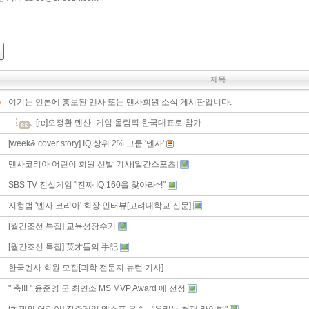
제목
여기는 언론에 홍보된 멘사 또는 멘사회원 소식 게시판입니다.
[re]오정환 멘산 -게임 올림픽 한국대표로 참가
[week& cover story] IQ 상위 2% 그룹 '멘사'
멘사코리아 어린이 회원 선발 기사[일간스포츠]
SBS TV 진실게임 "진짜 IQ 160을 찾아라~!"
지형범 '멘사 코리아' 회장 인터뷰[고려대학교 신문]
[월간조선 특집] 교육성장수기
[월간조선 특집] 英才들의 手記
한국멘사 회원 모집[과학 전문지 뉴턴 기사]
" 축!!! " 윤준영 군 최연소 MS MVP Award 에 선정