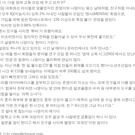
 너, 다음 영재 교육 모임 때 두고 보자구!”
게임 대회에선 라이벌로 맞붙었지만 준영이와 나영이는 평소 남매처럼, 친구처럼 지내는
 모두 IQ(지능지수) 상위 2% 이내인 사람들의 모임인 ‘멘사(MENSA)’ 회원으로,
가입을 위해 받은 IQ 테스트에서 ‘156 이상으로 측정 불가’ 판정을 받았다.
따지면 상위 0.98% 안쪽이다.
 멘사 친구들 사이엔 ‘뿌바’가 유행이에요.
 비슷하면서도 창의적인 전략을 만들어낼 수 있어 두뇌 회전에 좋거든요.”
가 설명하자 나영이도 한마디 거든다.
 말판도 하나씩 갖고 있어요. 시간 날 때마다 온라인에서도 자주 만나죠.”
는 매월 멘사 회원들의 분야별 연구 모임 중 하나인 ‘영재 교육 시그(SIG)’에서도 만난
의 ‘전공’은 컴퓨터, 나영이는 물리학에 관심이 많다.
는 지난 여름 ‘한·일 월드컵 CD’를 직접 만들어 화제를 모으기도 했다<소년조선일보 지난
에 나간 뒤 CD를 보내달라는 이메일이 하루 100통도 넘게 왔어요.
 많이 빼앗겼지만 그래도 보람 있었죠.”
오라클 데이터베이스를 공부하고 있다는 준영이의 미소는 여느 또래 친구들과 다름 없이
가 ‘컴퓨터 천재’라면 나영이는 방 안에 현미경·알코올램프·비커 등 대부분의 도구를 
험을 벌이는 ‘과학 소녀’다.
지 혼자 해부해 본 동물만도 흰쥐·오징어·물고기·메추리·십자매 등 수십 종에 이른다고
에 가면 친구들은 한 시간도 못 버티는데, 전 7~8시간은 그냥 지나가요.”
 건 절대 못 참는다는 나영이의 얘기다.
고등학교 수학·과학 과정까지 모두 끝낸 두 사람에겐 공통점이 하나 더 있다.
 질문을 많이 한다고 해서 친구들 사이에 별명이 ‘외계인’이란 점이다.
준 기자
zzlee@chosun.com