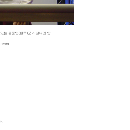
있는 윤준영(왼쪽)군과 전나영 양.
0.html
.