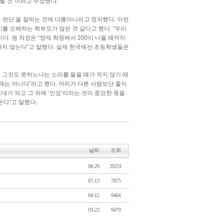
될 것”이라고 주장했다.
적 판단’을 잘하는 것에 다름아니라고 정의했다. 이런
이를 오해하는 학부모가 많은 것 같다고 했다. “우리
다. 원 차장은 “영재 학원에서 200이 나올 때까지
개하지 않는다”고 말했다. 실제 한국에선 초등학생들은
왜 그것도 못하느냐는 소리를 들을 때가 적지 않기 때
천재는 아니다”라고 했다. 머리가 다른 사람보단 좋지
토대가 되고 그 위에 ‘인성’이라는 것이 중요한 몫을
쓴다”고 말했다.
날짜
조회
06-29
29231
07-13
7875
04-12
9404
03-23
9479