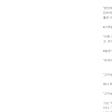
“본인
만하게
좋은 
●가족들
“다른
고, 외
●높은 
“외국어
“고지
멘사 
“고지
그는 
이다.