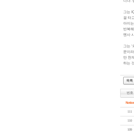
니다.
그는 
걸 타
아이는 
반복해
멘사 시
그는 
문이라
만 천재
하는 
목록
번호
Notice
111
110
109