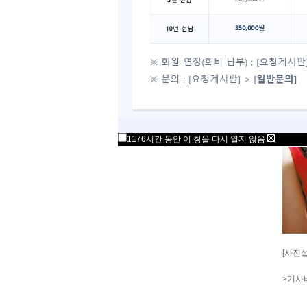
1176시간 동안 이 창을 다시 열지 않음
[사진
>기사바