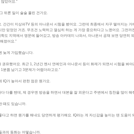
 많았어요.”
그 뒤론 일이 술술 풀린 건가요.
요. 간간이 지상파TV 등의 아나운서 시험을 봤어요. 그런데 최종에서 자꾸 떨어지는 거
머리만 믿었던 거죠. 무조건 노력하고 열심히 하는 게 가장 중요하다고 느꼈어요. 그전까진
대학도 지역에서 명문에 들어갔고, 방송 아카데미 나와서, 아나운서 공채 보면 당연히 
해졌어요.”
엔 늦게 가입했습니다.
가 권유했어요. 최근 1, 2년간 멘사 연예인과 아나운서 등이 화제가 되면서 시험을 봐야
 1분쯤 남기고 3문제가 어렵더라고요.”
 IQ가 높아서 편한 점은 뭔가요.
마다 다를 텐데, 제 경우엔 방송을 하면서 대본을 잘 외운다고 주변에서 칭찬을 많이 해줘
한 때도 있습니까.
 좋다고 하면 뭔가를 해내도 당연하게 평가해요. IQ라는 게 자신감을 높이는 덴 도움이 
들과의 동화는 어떻습니까.