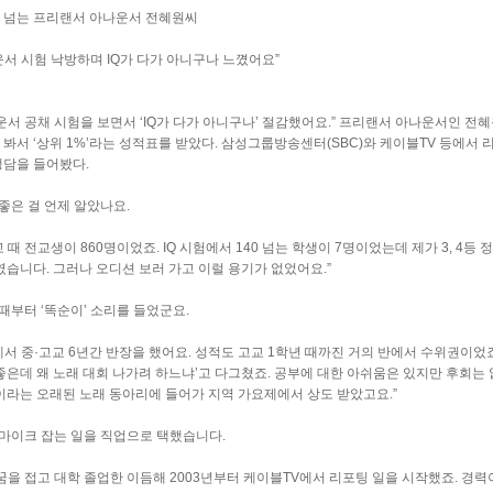
56 넘는 프리랜서 아나운서 전혜원씨
운서 시험 낙방하며 IQ가 다가 아니구나 느꼈어요”
서 공채 시험을 보면서 ‘IQ가 다가 아니구나’ 절감했어요.” 프리랜서 아나운서인 전혜원(
 봐서 ‘상위 1%’라는 성적표를 받았다. 삼성그룹방송센터(SBC)와 케이블TV 등에서
생담을 들어봤다.
 좋은 걸 언제 알았나요.
 때 전교생이 860명이었죠. IQ 시험에서 140 넘는 학생이 7명이었는데 제가 3, 4등
’였습니다. 그러나 오디션 보러 가고 이럴 용기가 없었어요.”
 때부터 ‘똑순이’ 소리를 들었군요.
에서 중·고교 6년간 반장을 했어요. 성적도 고교 1학년 때까진 거의 반에서 수위권이었
 좋은데 왜 노래 대회 나가려 하느냐’고 다그쳤죠. 공부에 대한 아쉬움은 있지만 후회
’이라는 오래된 노래 동아리에 들어가 지역 가요제에서 상도 받았고요.”
 마이크 잡는 일을 직업으로 택했습니다.
 꿈을 접고 대학 졸업한 이듬해 2003년부터 케이블TV에서 리포팅 일을 시작했죠. 경력