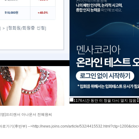
1176시간 동안 이 창을 다시 열지 않음
설명]프리랜서 아나운서 전혜원씨
로가기(후반부) -->
http://news.joins.com/article/532/4415532.html?ctg=1200&cloc=h