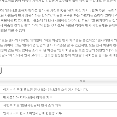
 영재교육을 통해 터득한 지능개발 방법론과 교수법은 일반 학생들 수업에도 큰 도움이 
IQ에 대해서도 오해가 많다고 했다. 원 차장은 IQ를 ‘문제 핵심 파악→결과 추론→논리
고난 사람들이 멘사 회원이라는 것이다. ‘학습된 똑똑함’과는 다르다는 소리다. 그러나 
학원에선 IQ 200으로 나왔는데 왜 멘사 시험에선 140이 안 되느냐”고 항의한다는 것이
서 학습한 결과일 뿐”이라며 “이 같은 IQ 사교육 바람을 걱정해 멘사 시험문제를 공
험을 치를 수 없다.
‘외로운 멘사의 세계’도 얘기했다. “저도 처음엔 멘사 자격증을 숨겼어요.” 멘사라면서 
는 것이다. 그는 “천재라면 당연히 멘사 자격증을 딸 수 있겠지만, 모든 멘사 회원이 
성이 없는 이도 많다는 소리다. 원 차장은 “멘사 회원들을 보면 성공의 뒷면엔 ‘IQ’가 
것 같다”며 “그래서 멘사 코리아도 멘토링 활동을 통해 회원들의 사회성을 높이는 데 애
제목
여기는 언론에 홍보된 멘사 또는 멘사회원 소식 게시판입니다.
멘사코리아 지역사회에 장학금 기부
사법부 회보 '법원사람들'에 멘사 소개 게재
멘사코리아 한국소아암재단에 헌혈증 기부