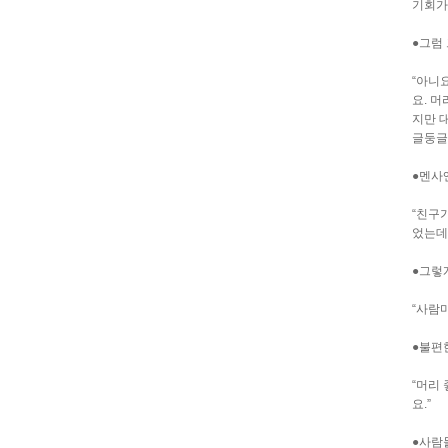
기회가
●그럼 
“아니
요. 
지만 
글둥글
●멘사
“친구
었는데
●그렇게
“사람
●불편
“머리
요.”
●사람