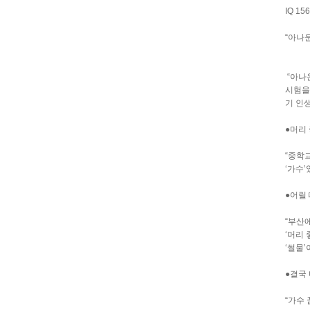
IQ 1
“아나
“아나운
시험을
기 인
●머리
“중학교
‘가수
●어릴
“부산
‘머리
‘썰물
●결국
“가수