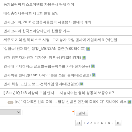
동계올림픽 테스트이벤트 자원봉사 단체 참여
대전충청세종지회 제 1회 헌혈 모임
멘사코리아, 2018 평창동계올림픽 자원봉사 발대식 개최
멘사코리아 한국소아암재단에 헌혈증 기부
제주도 지역 입회 테스트 시행 - 고지능자 모임 멘사에 가입하세요 (제민일…
'실험쇼! 천재적인 생활'_MENSAN 출연(MBC라이프)
천재 경영자와 천재 디자이너의 만남 (데일리경제)
연세대 국제캠퍼스 글로벌융합공학부를 가다(전자신문)
멘사회원 원대영(KAIST)씨의 ‘손을 쓰는’ 놀이(대전일보)
멘사 회원, 고난도 보드·전략게임 즐겨(대전일보)
[j Story] IQ 148 이상의 모임 멘사 … 지능지수는 행복·성공의 보증수표?
[re] “IQ 148은 신의 축복 … 열정·신념은 인간의 축복이다"-지나데이비스
2
1
3
4
5
6
7
8
9