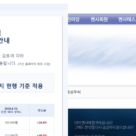
] 프리랜서 아나운서 전혜원씨와 언론사 기자 원성두씨