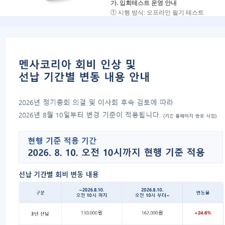
가. 입회테스트 운영 안내
① 시행 방식: 오프라인 필기 테스트
②시행 지역: 서울, 대전, 대구, 부산, 광주
③ 응시 가능 연령 : 만 14세 이상
※ 아래 일정은 실제 시험이 시행되는 날짜
※ 시험 장소 및 접수 안내는
서울의 경우
최소 시험 일주일 전
,
지방의 경우
최소 시험 2주 전
각 회차별 
나. 지역별 시행 일정
지역
시행일(월/일)
서울
1/24 · 1/31 · 3/14 · 
대전
2/7 · 5/9 · 8/8 · 11/7
대구
2/21 · 5/16 · 9/12
부산
3/7 · 6/20 · 8/29 · 1