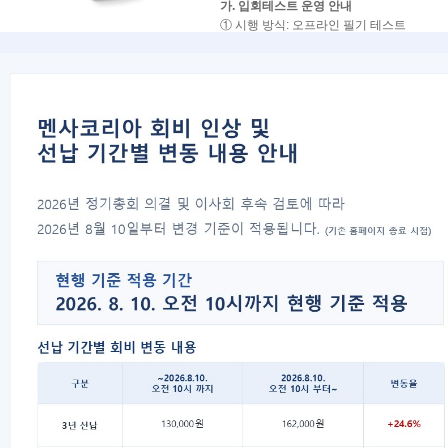
가. 입회테스트 운영 안내
① 시행 방식: 오프라인 필기 테스트
②시행 지역: 서울, 대전, 대구, 부산, 광주
③ 응시 가능 연령 : 만 14세 이상
※ 아래 일정은 실제 시험이 시행되는 날짜
※ 시험 장소 및 접수 안내는
서울의 경우
최소 시험 일주일 전
,
지방의 경우
최소 시험 2주 전
각 회차별 
나. 지역별 시행 일정
지역
시행일(월/일)
서울
1/24 · 1/31 · 3/14 · 
대전
2/7 · 5/9 · 8/8 · 11/7
대구
2/21 · 5/16 · 9/12
부산
3/7 · 6/20 · 8/29 · 1