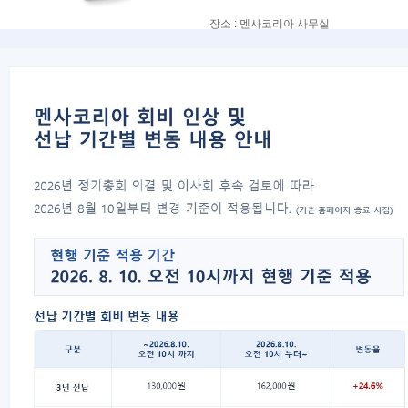
장소 : 멘사코리아 사무실
참석대상 : 테스트 통과자, 회원
※테스트통과자는 OT 참석 경험이 한 번
준비물 : 회원증 또는 신분증, 뒤풀이 참가
자세한 내용은 커뮤니티의 공지글을 확인
목록
번호
2020년 2월 코로나 바이러스로 
35
2020년 2월 15일 부울경지회 O
34
2020년 2월 29일 서울 OT 안내
33
[광호제] 20년 01월 오리엔테이
32
[광호제] 오리엔테이션
31
7월 13일 대충세 오리엔테이션
30