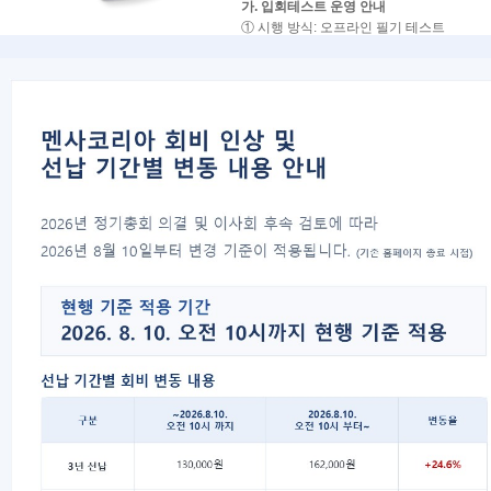
가. 입회테스트 운영 안내
① 시행 방식: 오프라인 필기 테스트
②시행 지역: 서울, 대전, 대구, 부산, 광주
③ 응시 가능 연령 : 만 14세 이상
※ 아래 일정은 실제 시험이 시행되는 날짜
※ 시험 장소 및 접수 안내는
서울의 경우
최소 시험 일주일 전
,
지방의 경우
최소 시험 2주 전
각 회차별 
나. 지역별 시행 일정
지역
시행일(월/일)
서울
1/24 · 1/31 · 3/14 · 
대전
2/7 · 5/9 · 8/8 · 11/7
대구
2/21 · 5/16 · 9/12
부산
3/7 · 6/20 · 8/29 · 1