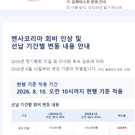
가. 입회테스트 운영 안내
① 시행 방식: 오프라인 필기 테스트
②시행 지역: 서울, 대전, 대구, 부산, 광주
③ 응시 가능 연령 : 만 14세 이상
※ 아래 일정은 실제 시험이 시행되는 날짜
※ 시험 장소 및 접수 안내는
서울의 경우
최소 시험 일주일 전
,
지방의 경우
최소 시험 2주 전
각 회차별 
나. 지역별 시행 일정
지역
시행일(월/일)
서울
1/24 · 1/31 · 3/14 · 
대전
2/7 · 5/9 · 8/8 · 11/7
대구
2/21 · 5/16 · 9/12
부산
3/7 · 6/20 · 8/29 · 1