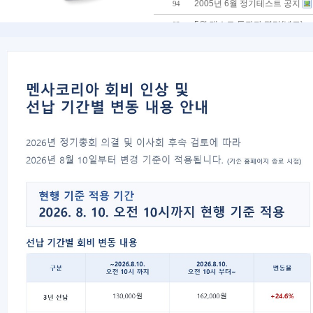
2005년 6월 정기테스트 공지
94
5월 테스트 통과자 명단(년도)
93
5월 오리엔테이션 공지
92
5월 정기테스트 공지
91
5월 정기이사회
90
5월 정기이사회 안건
89
MODE 팀플리그
88
4월 테스트 합격자 명단(년도)
87
4월 정기 이사회 회의록
86
5 기 이사회 선거 일정이 시작되
85
4월 정기이사회 공지
(1)
84