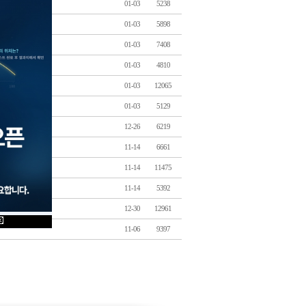
01-03
5238
01-03
5898
01-03
7408
01-03
4810
01-03
12065
01-03
5129
12-26
6219
11-14
6661
11-14
11475
11-14
5392
12-30
12961
11-06
9397