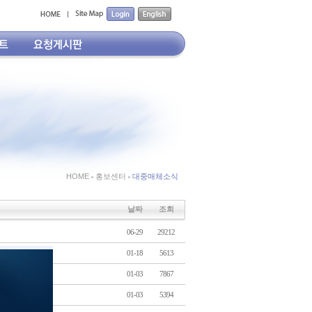
HOME
홍보센터
대중매체소식
날짜
조회
06-29
29212
01-18
5613
01-03
7867
01-03
5394