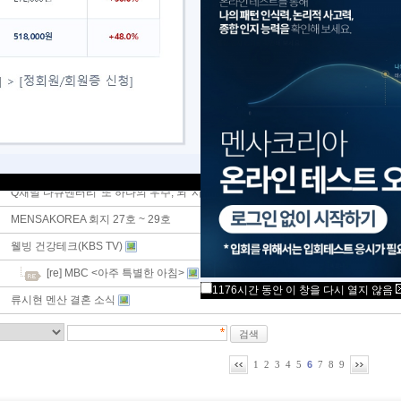
[re] MENSAN 기사 - Quiz Mania 김현
한국멘사 탐방(월간조선)
제1회 영재 어린이 선발 대회(1기 어린이회원)기사
[re] 영재교사 선발대회 기사 발췌
한국멘사 창립 신문기사
[re] 홍보파트 이양선 멘산
잡지 '노블레스' 멘산 앙케이트
Q채널 다큐멘터리 '또 하나의 우주, 뇌' 시청 안내
MENSAKOREA 회지 27호 ~ 29호
웰빙 건강테크(KBS TV)
[re] MBC <아주 특별한 아침>
1176시간 동안 이 창을 다시 열지 않음
류시현 멘산 결혼 소식
6
1
2
3
4
5
7
8
9