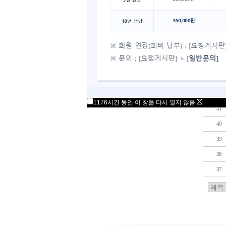
48
47
46
45
44
43
42
1176시간 동안 이 창을 다시 열지 않음
41
40
39
38
37