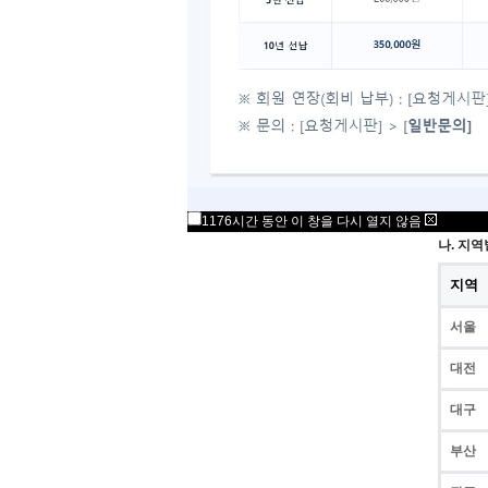
가. 입
① 시행
②시행 지
③ 응시 
※ 아래
※ 시험 
서울의
지방의
1176시간 동안 이 창을 다시 열지 않음
나. 지역
지역
서울
대전
대구
부산