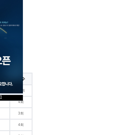
횟수
10회
4회
3회
4회