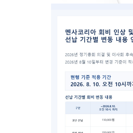
모든
테스
▶ ht
2026