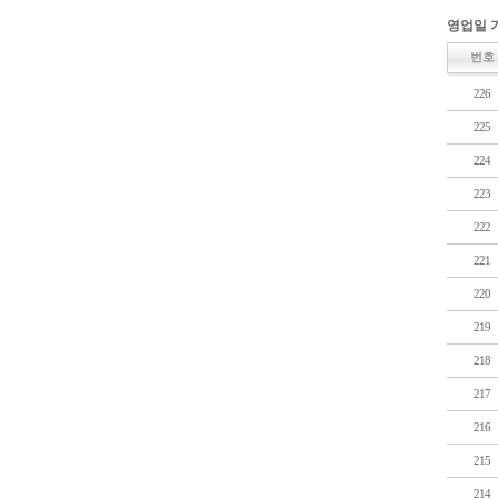
영업일 기
번호
226
225
224
223
222
221
220
219
218
217
216
215
214