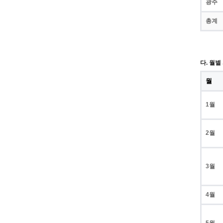
광주
총계
다. 월별
월
1월
2월
3월
4월