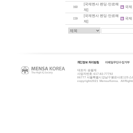
[국제멘사 펜딩·만료해
국제
160
제]
[국제멘사 펜딩·만료해
국제
159
제]
대표자 : 송필재
사업자번호 : 617-82-77792
06777
서울특별시 강남구 봉은사로 125 스파크플
copyright 2021 Mensa Korea. All Right