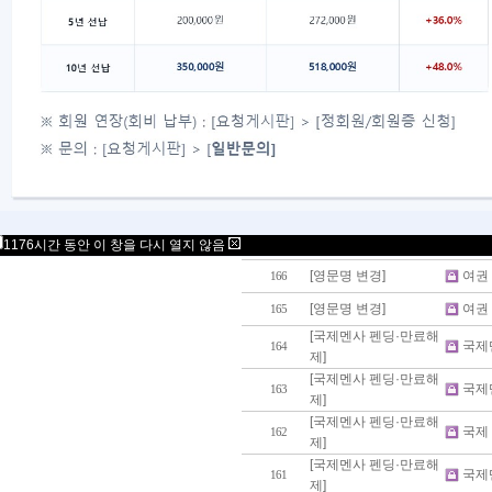
[영문명 변경]
영문
173
[개명]
박재민
172
[전자우편·아이디]
5천
171
[개명]
개명
170
[국제멘사 펜딩·만료해
[국
169
제]
[국제멘사 펜딩·만료해
[국
168
제]
[국제멘사 펜딩·만료해
국제
167
1176시간 동안 이 창을 다시 열지 않음
제]
[영문명 변경]
여권
166
[영문명 변경]
여권
165
[국제멘사 펜딩·만료해
국제
164
제]
[국제멘사 펜딩·만료해
국제
163
제]
[국제멘사 펜딩·만료해
국제
162
제]
[국제멘사 펜딩·만료해
국제
161
제]