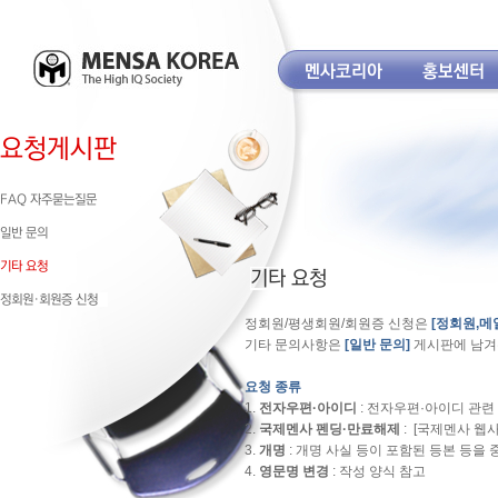
정회원/평생회원/회원증 신청은
[정회원,메
기타 문의사항은
[일반 문의]
게시판에 남겨
요청 종류
1.
전자우편·아이디
: 전자우편
·
아이디 관련 
2.
국제멘사 펜딩
·만료
해제
: [
국제멘사 웹
3.
개명
: 개명 사실 등이 포함된 등본 등을
4.
영문명 변경
: 작성 양식 참고