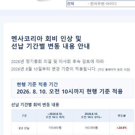
전체
- 전자우편·아이디
번호
분류
[국제멘사 펜딩·만료해
국제
208
제]
[전자우편·아이디]
멘사
207
[전자우편·아이디]
멘사
206
[국제멘사 펜딩·만료해
국제
205
제]
[개명]
개명
204
[개명]
개명
203
[영문명 변경]
가입
202
[국제멘사 펜딩·만료해
국제
201
제]
[국제멘사 펜딩·만료해
국제
200
제]
[국제멘사 펜딩·만료해
펜딩
199
제]
[전자우편·아이디]
호주
198