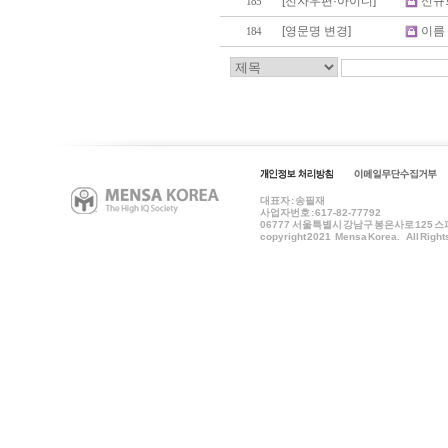
[전자우편·아이디]
신규
185
[영문명 변경]
이름
184
대표자 : 송필재
사업자번호 : 617-82-77792
06777
서울특별시 강남구 봉은사로 125 스파크플
copyright 2021 Mensa Korea. All Right