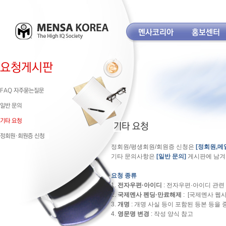
정회원/평생회원/회원증 신청은
[정회원,메
기타 문의사항은
[일반 문의]
게시판에 남겨
요청 종류
1.
전자우편·아이디
: 전자우편
·
아이디 관련 
2.
국제멘사 펜딩
·만료
해제
: [
국제멘사 웹
3.
개명
: 개명 사실 등이 포함된 등본 등을
4.
영문명 변경
: 작성 양식 참고