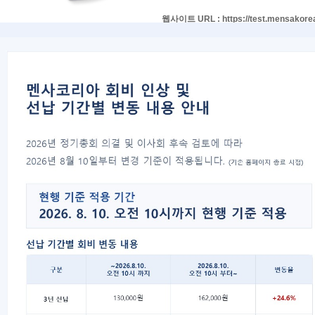
웹사이트 URL : https://test.mensakorea
아래 안내사항은 새로운 사이트에서 
안녕하십니까, 예비 멘사 회원 여러
2026년 4월 11일(토) 실시 예정인
필수 지참 서류 및 유의사항을 꼼꼼
입회테스트 일정 안내
일자
2026년 4월 1
장소
서울 강남구 봉
회차
1회차 (13:00 
접수기간
2026년 3월 16
준비물
수험표(출력본
■ 시행 안내