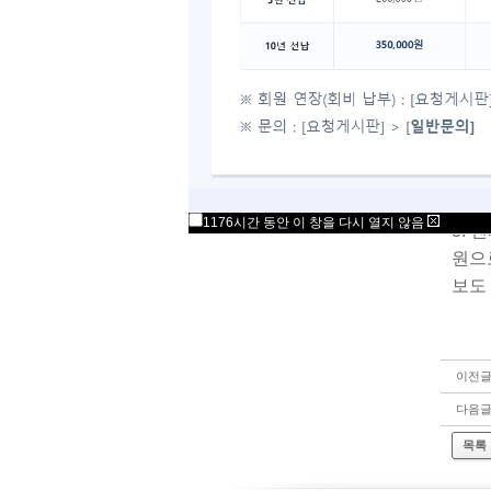
1.
어떠
※ 
를 
2.
전화
1176시간 동안 이 창을 다시 열지 않음
3.
원으
보도
이전
다음
목록