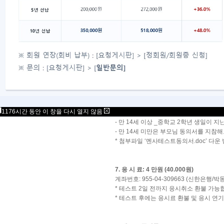
4. 접수방법:
멘사코리아 메인페이지 우측의 '멘사테스트
(혹은 아래의 멘사테스트 신청하기 클릭, 
▶▶ 멘사테스트 신청하기
5. 접수 담당:
간사 김혜미님:
mensagansa@gmail.co
외국인일 경우:
aeolusk@hanafos.com
(
1176시간 동안 이 창을 다시 열지 않음
6. 응시자격:
- 만 14세 이상 _중학교 2학년 생일이 지
- 만 14세 미만은 부모님 동의서를 지참
* 첨부파일 ‘멘사테스트동의서.doc’ 다운
7. 응 시 료: 4 만원 (40.000원)
계좌번호: 955-04-309663 (신한은행/박
* 테스트 2일 전까지 응시취소 환불 가능
* 테스트 후에는 응시료 환불 및 응시 연