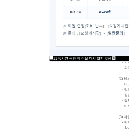
서둘러
현재 
업무는
(1) 
- 회
- 회
- 웹
1176시간 동안 이 창을 다시 열지 않음
- 회
- 회원
(2) 
- 테
- 입
- 월
- 결과
- 이
(3) 
- 행
- 참