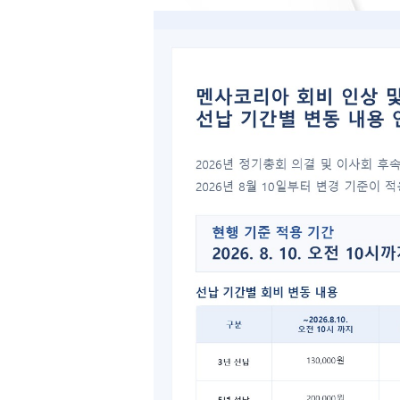
[급구]
3 년