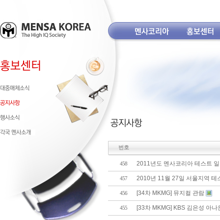
번호
2011년도 멘사코리아 테스트 일
458
2010년 11월 27일 서울지역 
457
[34차 MKMG] 뮤지컬 관람
456
[33차 MKMG] KBS 김은성 
455