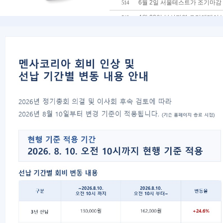
6월 2일 서울테스트가 조기마감
514
4월 28일 부산지역 오리엔테이
513
[공지]4월 28일 서울지역 오리엔
512
4월 부산테스트 및 5월 서울테
511
멘사코리아 사칭 피싱문자를 주
510
3월 31일 서울테스트 조기마감
509
2012년 2월 25일(토) 멘사
508
[공지]2월 25일 서울지역 오리엔
507
2012년도 멘사코리아 입회 테스
506
12월에는 별도의 오리엔테이션이
505
2011년 10월 29일 오리엔테이
504