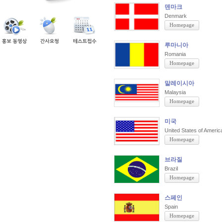
덴마크
Denmark
Homepage
루마니아
Romania
Homepage
말레이시아
Malaysia
Homepage
미국
United States of Americ
Homepage
브라질
Brazil
Homepage
스페인
Spain
Homepage