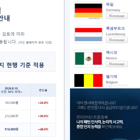
덴마크
독일
Denmark
Germany
Homepage
Homepage
루마니아
룩셈부르크
Romania
Luxembourg
Homepage
Homepage
말레이시아
멕시코
Malaysia
Mexico
Homepage
Homepage
미국
벨기에
United States of America
Belgium
Homepage
Homepage
브라질
스웨덴
Brazil
Sweden
Homepage
Homepage
스페인
슬로바키아
Spain
Slovakia
Homepage
Homepage