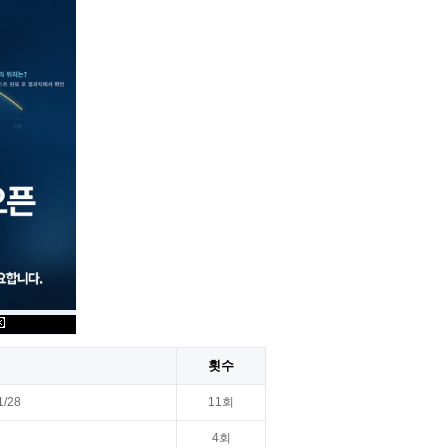
정
횟수
11/28
11회
4회