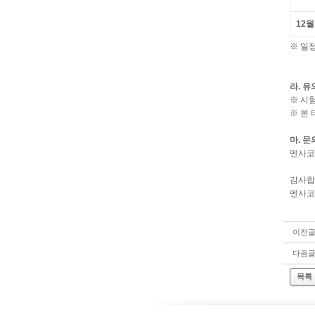
12월
※ 일정
라. 
※ 시험
※ 본
마. 문
멘사코리
감사합
멘사코
이전
다음
목록