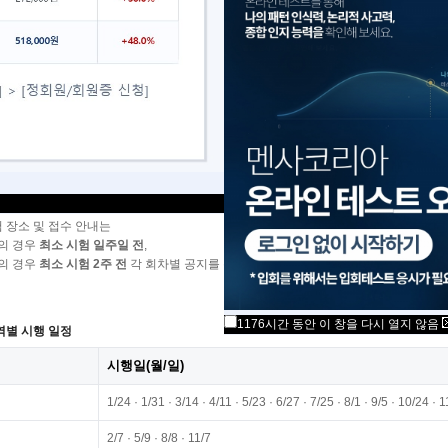
세요, 멘사코리아입니다.
내는 2026년 멘사코리아 입회테스트의
시행 일정을 전체 지역 단위로 종합 안내하기 위한 공지로,
의 일정 계획 수립 및 지역별 응시 편의를 돕고자 마련되었습니다.
입회테스트 운영 안내
행 방식: 오프라인 필기 테스트
지역: 서울, 대전, 대구, 부산, 광주
소년 테스트 운영: 2026년 1월 이후 시행되는 모든 테스트는
청소년·성인 합동 진행 예
래 일정은 실제 시험이 시행되는 날짜만 기재되어 있습니다.
험 장소 및 접수 안내는
의 경우
최소 시험 일주일 전
,
의 경우
최소 시험 2주 전
각 회차별 공지를 통해 별도 안내됩니다.
1176시간 동안 이 창을 다시 열지 않음
역별 시행 일정
시행일(월/일)
1/24 · 1/31 · 3/14 · 4/11 · 5/23 · 6/27 · 7/25 · 8/1 · 9/5 · 10/24 · 
2/7 · 5/9 · 8/8 · 11/7