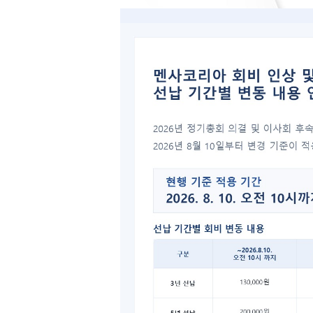
[공지]
ht
Link l