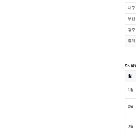
대구
부산
광주
총계
다. 월
월
1월
2월
3월