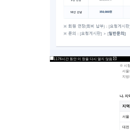
안녕하
본 안
연간 
응시자
가. 
① 시
②시행 
③ 청
1176시간 동안 이 창을 다시 열지 않음
※ 아
※ 시
서울
지방
나. 지
지역
서울
대전