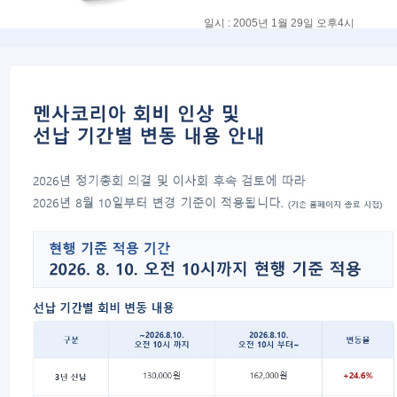
일시 : 2005년 1월 29일 오후4시
장소 : HOSTWAY 분당센터 2층 / 엠서
오리엔테이션 장소 교통편 안내
승용차 : 분당 수서 도시고속화 도로
분당경찰서 방향으로 좌회전 -
탄천교각끝에서 좌회전 ->
1km직진 오른쪽 코리아 디자인센터를 끼
지하철 : 분당선 야탑역하자 3번출구(도
버스 :
분당고속터미널앞 9409 9408 3412
코리아디자인센터 앞 9403 9406 15
회원여러분들의 많은 참여 부탁드립니다