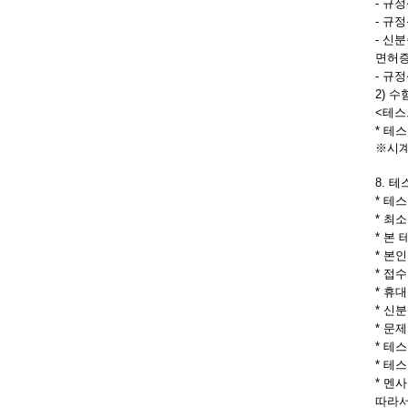
- 규
- 규
- 신
면허증
- 규
2) 수
<테스
* 테
※시계
8. 
* 테
* 최
*
본 
*
본인
* 접
* 휴
* 신
* 문
* 테
* 테
* 멘
따라서