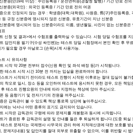
정신분증(만19세 이상) : 주민등록증 / 운전면허증(경찰청 발행) / 기간 만료 전
정신분증(외국인) : 외국인 등록증 / 기간 만료 전의 여권
분증으로 인정되지 않는 경우 : 학생증(대학,대학원), 사원증, 舊(구)주민등록증
 등 규정 신분증에 명시되지 않은 신분증, 유효기간이 지난 신분증
정신분증에 명시되어 있는 신분증이라도 이름, 생년월일, 사진이 없는 신분증은
험표
트 신청 및 결과>에서 수험표를 출력하실 수 있습니다. 시험 당일 수험표를 
스트 답안지용 필기구(수성 싸인펜)는 테스트 당일 시험장에서 본인 확인 후 무
가 필요할 경우 아날로그 (손목)시계 사용가능.
테스트 시 유의사항
스트 시작 약 20분 전부터 접수(신원 확인 및 좌석 배정 등)가 시작됩니다.
소한 테스트 시작 시간 10분 전 까지는 입실을 완료하여야 합니다.
테스트가 시작되기 전이라도 테스트 진행이 시작된 이후로는 절대 입실이 불가
의 착오로 일시, 장소 등을 오인하여 테스트에 응시하지 못한 경우, 모든 책임
수 후 테스트 진행요원의 안내에 따라 지정하는 책상에 앉아 주십시오.
대폰 등 음향기기 및 전자기기의 전원을 꺼주십시오.
분증은 감독관이 볼 수 있도록 책상 통로쪽 상단에 놓아주십시오.
제지에는 낙서나 어떤 종류의 표기도 금지되어 있습니다.
스트 시작은 감독관의 구령에 따라 문제지를 개봉함과 동시에 시작됩니다.
스트가 종료된 후 감독관의 설명 및 안내를 들은 후 퇴실하게 됩니다.(도중 퇴실 
사 테스트 문제지는 국제멘사 사무국의 관리 하에 지적재산권에 대한 보호를 받
, 문제지(내용) 및 답안지를 절대 외부로 유출할 수 없으며, 이를 위반할 시 