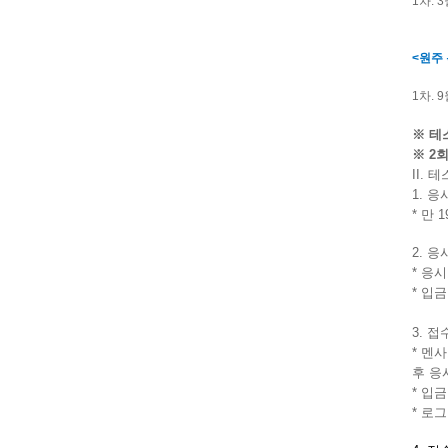
1차. 
<원주
1차. 9
※ 테
※ 2
II. 
1
. 
* 만
2. 
* 응시
* 입
3. 접
* 멘
후 응
* 입
* 로