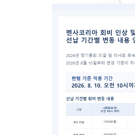
201
<20