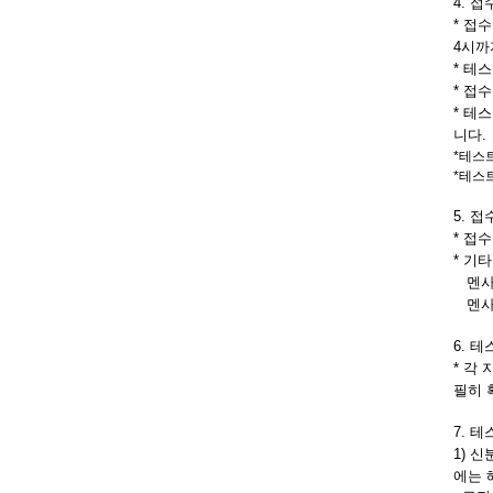
4. 접
* 접
4시까
* 테
* 접
* 테
니다.
*테스
*테스
5. 
* 접
* 기
멘사
멘사코
6. 
* 각
필히 
7. 
1) 신
에는 