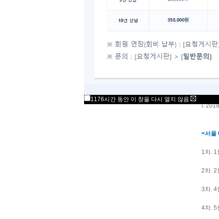
예비 
<20
* 멘
하에 
* 각
<테스
* 만일
1176시간 동안 이 창을 다시 열지 않음
I. 2
<서울
1차. 
2차. 
3차. 
4차. 