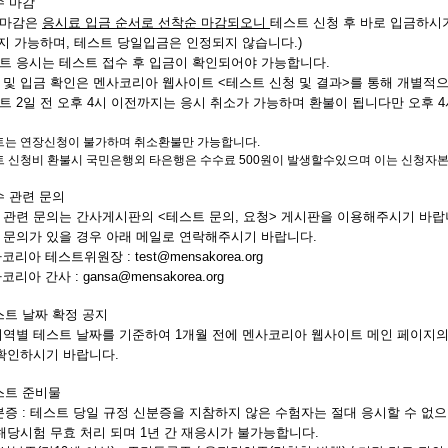
수 마감
수마감은
응시료 입금 순서로 선착순 마감되오니
테스트 신청 후 바로 입금하시
지 가능하며, 테스트 당일입금은 인정되지 않습니다.)
스트 응시는 테스트 접수 후 입금이 확인되어야 가능합니다.
수 및 입금 확인은 멘사코리아 웹사이트 <테스트 신청 및 결과>를 통해 개별적
스트 2일 전 오후 4시 이전까지는 응시 취소가 가능하며 환불이 됩니다만 오후 
트는 연장신청이 불가하며 취소환불만 가능합니다.
트 신청비 환불시 국민은행외 타은행은 수수료 500원이 발생할수있으며 이는 신청자
접수 관련 문의
수 관련 문의는 간사게시판의 <테스트 문의, 요청> 게시판을 이용해주시기 바랍
타 문의가 있을 경우 아래 메일로 연락해주시기 바랍니다.
코리아 테스트위원장 :
test@mensakorea.org
리아 간사 :
gansa@mensakorea.org
테스트 날짜 확정 공지
 지역별 테스트 날짜를 기준하여 1개월 전에 멘사코리아 웹사이트 메인 페이지의
확인하시기 바랍니다.
테스트 준비물
분증 :
테스트 당일 규정 신분증을 지참하지 않은 수험자는 절대 응시할 수 없으
해당시험 무효 처리 되며 1년 간 재응시가 불가능합니다.