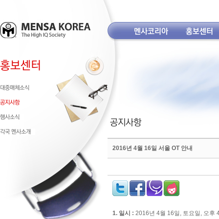
2016년 4월 16일 서울 OT 안내
1. 일시 :
2016년
4
월
16
일
,
토요일
,
오후