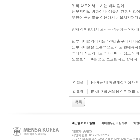
위의 약도에서 보시는 바와 같이
남부터미널 방향이나, 예술의 전당 방향
우면산 등산로를 이용해서 서울시인재개발
양재역 방향에서 오시는 경우에는 인재개
남부터미널역에서는 4-2번 출구에서 나
남부터미널을 오른쪽으로 끼고 현대슈퍼빌
역에서 직선거리로 약 600미터 정도 되며
도보로
약 10분 정도 소요된다고 합니다.
[사과공지] 휴면계정예정자 
이전글
[안내] 2월 서울테스트 결과 
다음글
목록
대표자 : 송필재
사업자번호 : 617-82-77792
06777
서울특별시 강남구 봉은사로 125 스파크플러스 B