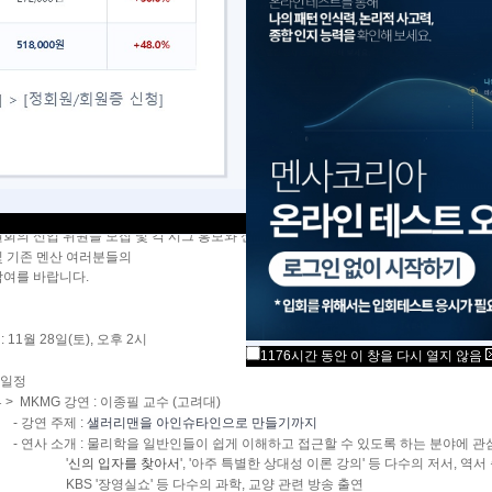
 바와 같이
테이션은 멘사 테스트통과자들에게 멘사의 의미와 목적, 조직과 위원회, 시그 활동 등을
멘사 회원들과 새로운 멘사 회원들이 서로 인사하고 교류하는 만남의 장입니다.
테이션에 참석하시는 테스트 통과자분들에게는 멘사 로고가 인쇄된 기념품을 드리며
으로 등록하시는 분들에게는 멘사 뱃지, 회원 카드, 행사 초대 등의 혜택을 제공합니다
오리엔테이션의 개최 지역은 서울이지만, 회원의 거주 지역과 관계 없이 신청 및 참석 
,
원회의 신입 위원들 모집 및 각 시그 홍보와 신입 시그 멤버 모집에 좋은 기회가 되오니,
및 기존 멘산 여러분들의
참여를 바랍니다.
: 11월 28일(토), 오후 2시
1176시간 동안 이 창을 다시 열지 않음
일정
 > MKMG 강연 : 이종필 교수 (고려대)
강연 주제 :
샐러리맨을 아인슈타인으로 만들기까지
연사 소개 :
물리학을 일반인들이 쉽게 이해하고 접근할 수 있도록 하는 분야에 관
'
신의 입자를 찾아서
'
, '아주 특별한 상대성 이론 강의'
등
다수의 저서, 역서
 '장영실쇼' 등 다수의 과학, 교양 관련 방송 출연