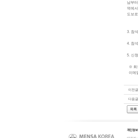
남부터
역에서
도보
3. 참
4. 참
5. 신
※ 회
이메일
이전
다음
목록