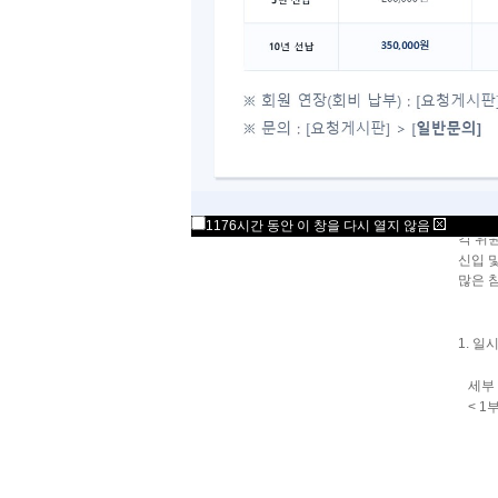
아시는
오리엔
기존 
오리엔
정회원
이번 
특별히
1176시간 동안 이 창을 다시 열지 않음
각 위
신입 
많은 
1. 일시
세부 
< 1부
- 
- 
KBS