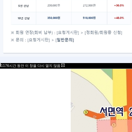
지회장 :
buk_chair@mensakorea.org
총무간사 :
buk_admin@mensakorea.o
1176시간 동안 이 창을 다시 열지 않음