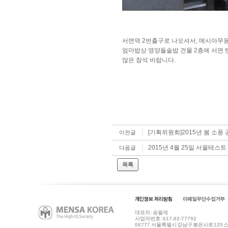
서면역 2번출구로 나오셔서, 메시아무
엄마밥상 영양돌솥밥 건물 2층에 서면
많은 참석 바랍니다.
[기획위원회]2015년 봄 소풍 
이전글
2015년 4월 25일 서울테스
다음글
목록
대표자 : 송필재
사업자번호 : 617-82-77792
06777
서울특별시 강남구 봉은사로 125 스파크