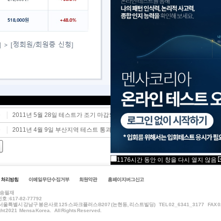
82) 배근호(81) 배수영(81) 성창민(93) 이경복(84)
년) / 통과자 5명
스트 통과를 진심으로 축하드리며 앞으로 열정적 활동을 기대합니다.
 결과지는 5월 23일 우편으로 발송될 예정입니다.
가입을 원하시는 분은 간사게시판의 양식에 맞춰 등급조정 신청을 해주시기 바랍니다.
2011년 5월 28일 테스트가 조기 마감되었습니다.
글
2011년 4월 9일 부산지역 테스트 통과자 발표
글
1176시간 동안 이 창을 다시 열지 않음
: 송필재
 : 617-82-77792
서울특별시 강남구 봉은사로 125 스파크플러스 B207 (논현동, 리스트빌딩) TEL 02_6341_3177 FAX 02
ht 2021 Mensa Korea. All Rights Reserved.