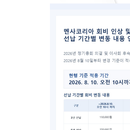
2011
201