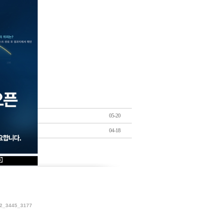
05-20
04-18
_3445_3177