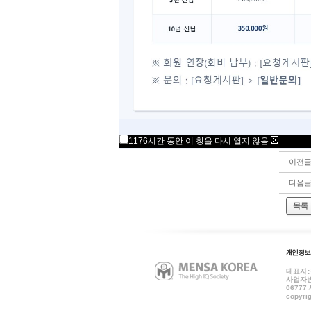
김태주(
이름(생
멘사테
개인별
회원 
1176시간 동안 이 창을 다시 열지 않음
이전
다음
목록
대표자 
사업자번호
06777
copyrig