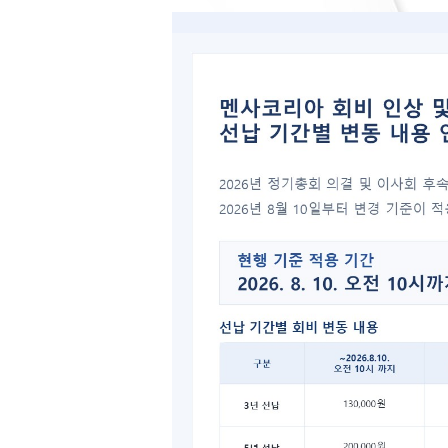
2009
ag
File l