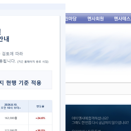
년 3월 21일(토) 제2차 서울 테스트 공지
reement_for_mensa_test_new.hwp
(0byte), Down : 210)