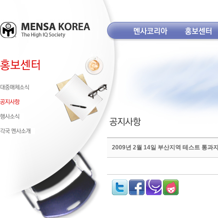
2009년 2월 14일 부산지역 테스트 통과