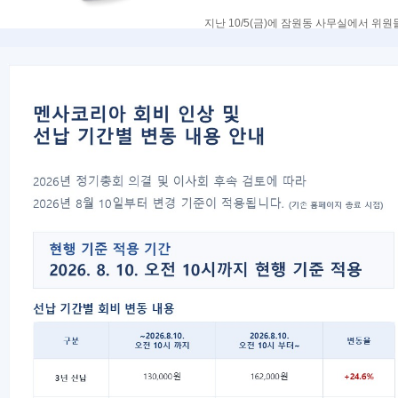
지난 10/5(금)에 잠원동 사무실에서 위
그리고 홈페이지 구축 경험이 많은 박흥규
이제부터는 박흥규위원장님이 홈페이지 개편
진될 것입니다. 초기 의견수렴 등 여러분
* 박흥규멘산 소개를 하자면, 우리가 양
2009년 1월 31일 제1차 서
이전글
2008년 11월 22일 서울지
다음글
목록
대표자 : 송필재
사업자번호 : 617-82-77792
06777
서울특별시 강남구 봉은사로 125 스파크플러스 B
copyright 2021 Mensa Korea. All Rights Rese