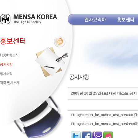
2008년 10월 25일 (토) 대전 테스트 공지
agreement_for_mensa_test_new.doc
(0b
File l
agreement_for_mensa_test_new.hwp
(0b
File l