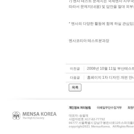
7) 멘사 테스트 문제지는 국제멘사 사무
따라서 문제지(내용) 및 답안을 절대 외부
* 멘사의 다양한 활동에 함께 하실 관심
멘사코리아 테스트분과장
2008년 10월 11일 부산테스
이전글
홈페이지 1차 디자인 개편 안
다음글
목록
대표자 : 송필재
사업자번호 : 617-82-77792
06777
서울특별시 강남구 봉은사로 125 스파크플러스 B
copyright 2021 Mensa Korea. All Rights Rese