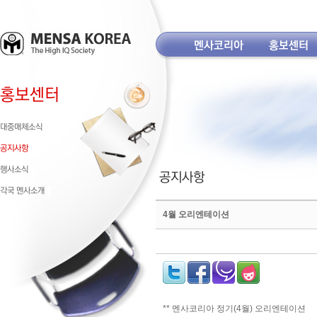
4월 오리엔테이션
** 멘사코리아 정기(4월) 오리엔테이