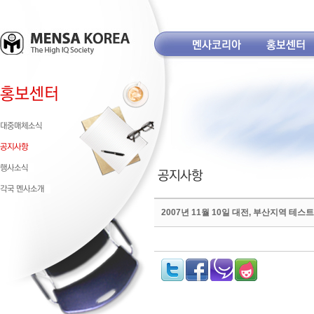
2007년 11월 10일 대전, 부산지역 테스