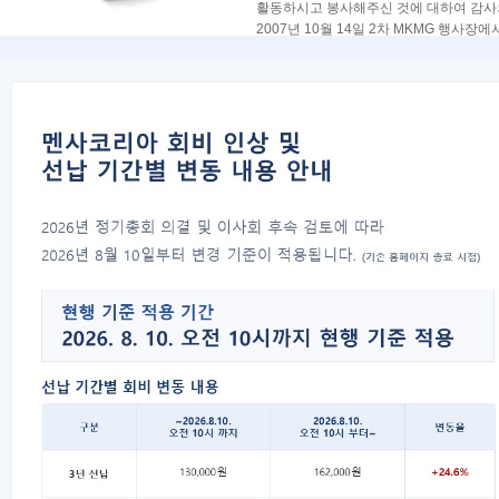
활동하시고 봉사해주신 것에 대하여 감사
2007년 10월 14일 2차 MKMG 행사장
지형범전임 회장님께 다시 한번 감사드립
------------ 감사패 내용 -----------
감사패
받는 분: 멘사코리아 4, 5기 회장 지형범
재임기간: 2003 년 12 월~ 2007 년 7 월
귀하께서는 2003년부터 4년 동안 멘사
적, 양적인 발전에 크나큰 기여를 해 주
회원들의 뜻을 모아 감사패를 드립니다.
2007년 10월 14일
멘사코리아 6기 회장 주영욱
사무실 운영규칙
이전글
멘사 정회원 특별할인 업체 
다음글