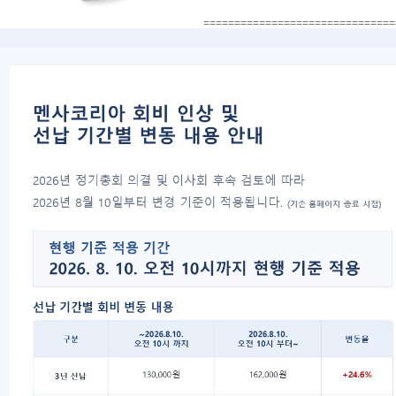
===============================
지능개발학교 이다교육
본사: 서울시 강남구 대치동 889-56 더나
지사: 청주시 홍덕구 개신동 628 세원빌딩
홈페이지:
http://idea4edu.com/
===============================
한국내 등록 상표인 "멘사"는 국제 멘사
멘사의 명시적인 허락이 없이 불법적으로 
이러한 침해사실을 확인하는 경우는 즉시
2007년 11월 10일 부산 테
이전글
2007년 11월 이사회 개최 안
다음글
목록
대표자 : 송필재