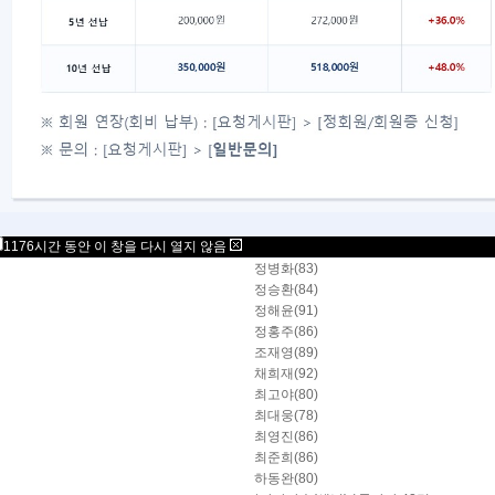
이돈구(88)
이소민(88)
이우중(86)
이정희(78)
이종경(83)
이지영(80)
이찬웅(88)
이창민(88)
장세윤(84)
장지수(85)
장현준(87)
1176시간 동안 이 창을 다시 열지 않음
전신우(78)
정병화(83)
정승환(84)
정해윤(91)
정홍주(86)
조재영(89)
채희재(92)
최고야(80)
최대웅(78)
최영진(86)
최준희(86)
하동완(80)