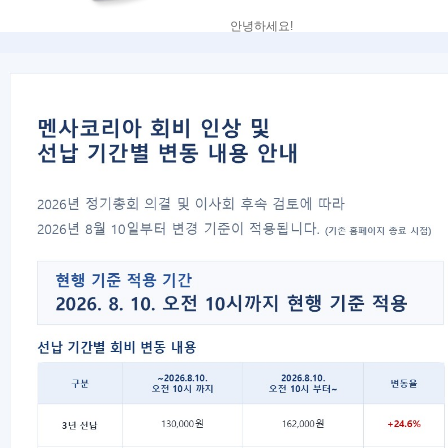
안녕하세요!
멘사코리아 7월 정기테스트의 상위 2% 
강규창(82)
강우현(90)
김민석(87)
김수혁(85)
김용방(83)
김해솔(89)
김현정(81)
김현진(68)
박선 (84)
박연희(85)
손종광(91)
송승욱(91)
송재욱(85)
신성령(74)
신승희(87)
안대희(85)
안선민(90)
오민식(92)
유문규(87)