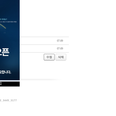
07-09
07-09
수정
삭제
_3445_3177