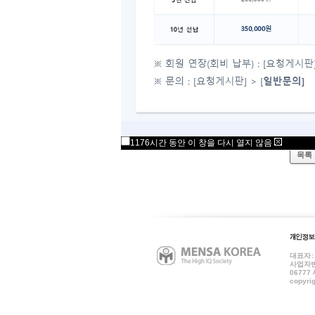
주십시
많이 
활성화
이전
다음
1176시간 동안 이 창을 다시 열지 않음
목록
대표자 
사업자번호
06777
copyrig