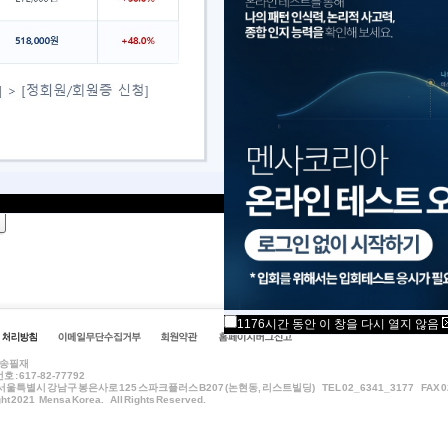
오. 그렇게 하면 멘사 회원들을 보다 더
확보할 수 있는 방법이 되는 동시에 멘사
에도 기여하게 됩니다.
한국멘사 12월 정기 이사회 (2003년 12월 4일)
글
시그게시판 추가
글
1176시간 동안 이 창을 다시 열지 않음
: 송필재
 : 617-82-77792
서울특별시 강남구 봉은사로 125 스파크플러스 B207 (논현동, 리스트빌딩) TEL 02_6341_3177 FAX 02
ht 2021 Mensa Korea. All Rights Reserved.