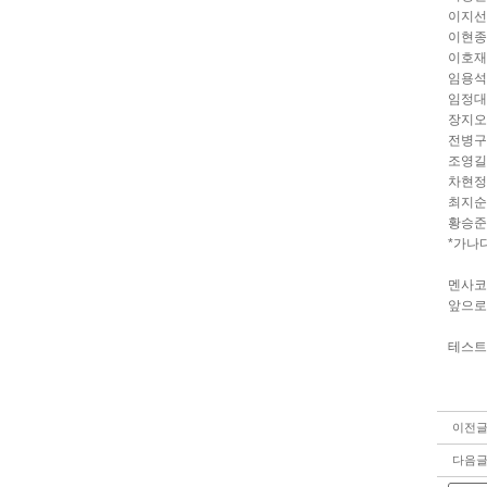
이지선(
이현종(
이호재(
임용석(
임정대(
장지오(
전병구(
조영길(
차현정(
최지순(
황승준(
*가나다
멘사코
앞으로
테스트
이전
다음