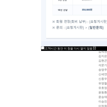
200
멘사코
강진국(
김기범(
김도현(
김병욱(
김병주(
김부미(
김성연(
김종현(
1176시간 동안 이 창을 다시 열지 않음
김세현(
김지은(
김현곤(
석문기(
송영주(
신세연(
신종우(
유영철(
유효정(
윤동환(
윤승재(
이승진(
이정원(