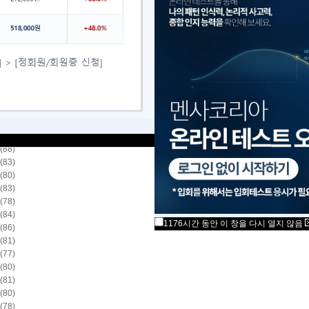
5년 9월 24일, 한국과학기술회관에서 진행된
리아 9월 정기테스트의 상위 2% 이상 통과자를 발표합니다.
80)
88)
84)
81)
89)
86)
80)
75)
88)
83)
80)
83)
78)
84)
1176시간 동안 이 창을 다시 열지 않음
86)
81)
77)
80)
81)
80)
78)