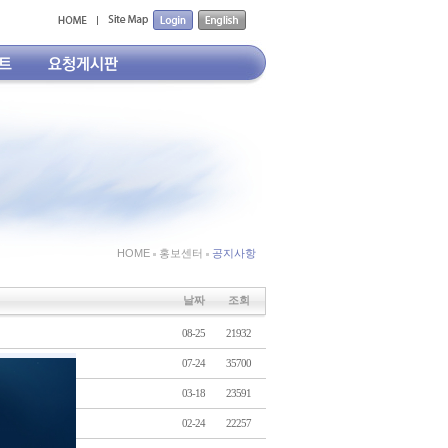
HOME
홍보센터
공지사항
날짜
조회
08-25
21932
07-24
35700
03-18
23591
02-24
22257