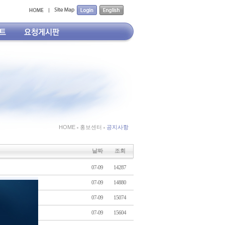
HOME
홍보센터
공지사항
날짜
조회
07-09
14287
07-09
14880
07-09
15074
07-09
15604