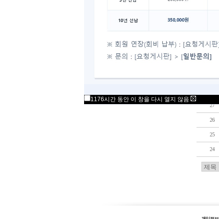
34
33
32
31
30
29
28
1176시간 동안 이 창을 다시 열지 않음
27
26
25
24