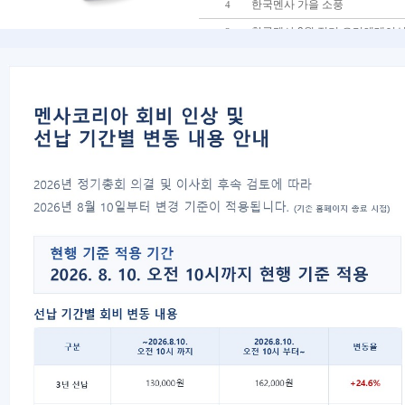
한국멘사 가을 소풍
4
한국멘사 9월 정기 오리엔테이
3
한국멘사 9월 정기테스트
2
회원구분에 대한 공지
1
대표자 : 송필재
사업자번호 : 617-82-77792
06777
서울특별시 강남구 봉은사로 125 스파크플러스 B
copyright 2021 Mensa Korea. All Rights Rese