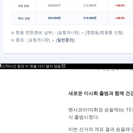
멘사코리아 15기 임원진.
1176시간 동안 이 창을 다시 열지 않음
사. 하단 왼쪽부터 
새로운 이사회 출범과 함께 건
멘사코리아(회장 송필재)는 1
식 출범시켰다.
이번 선거의 개표 결과 송필재·엄