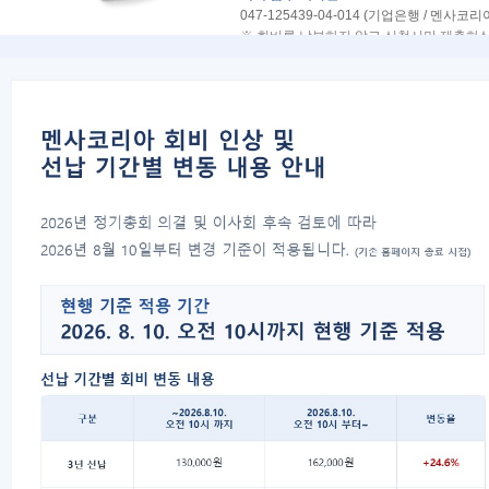
047-125439-04-014
(기업은행 / 멘사코리
※
회비를 납부하지 않고 신청서만 제출하실
회비 안내
정회원 1년 기준 50,000원, 청소년 40,000원
※
최초 정회원 입회 시 입회비 20,000원
※ 평생회원 가입은 잠정 중단되어, 미확인
회원증 발급 안내
(무상 발급)
정회원 최초 신청 및 기간 갱신
(댓글로 무상 발급 요청 사유 기재)
정보 오인
(유상 발급) 사진 변경 및 분실 등 :
상단 계
정회원 전환 및 회원증 발송 안내
신청 시 입금 순서대로 전환되며, 매주 금요
※
신청 혹은 갱신 인원이 많을 시 인내드린 
※
평생회원 가입은 잠정 중단되어, 미확인 
유의사항
- 모든 게시판의
댓글은 확인이 어렵습니다
- 게시글 작성 없이 회비만 입금된 경우, 
- 입금 없이 게시글만 작성된 경우, 신청이