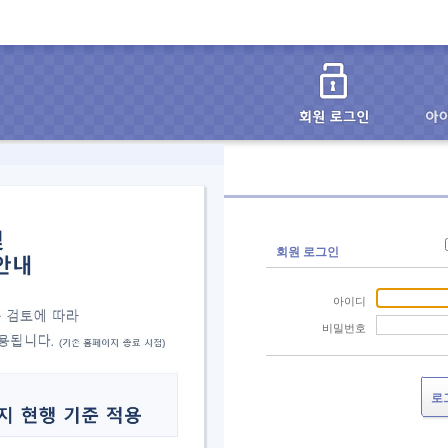
회원 로그인
아이디
비밀번호